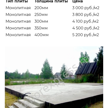
Тип плиты
Толщина плиты
Цена
Д
Монолитная
200мм
3 000 руб./м2
Ар
Монолитная
250мм
3 800 руб./м2
Ар
Монолитная
300мм
4 100 руб./м2
Ар
Монолитная
350мм
4 500 руб./м2
Ар
Монолитная
400мм
5 200 руб./м2
Ар