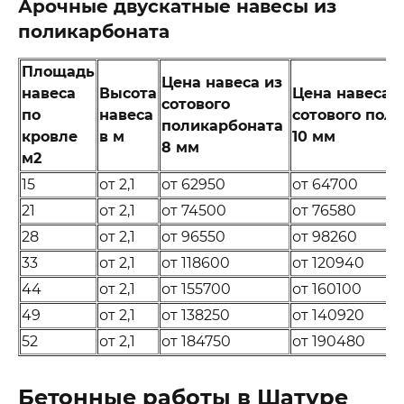
Арочные двускатные навесы из
поликарбоната
Площадь
Цена навеса из
навеса
Высота
Цена навеса 
сотового
по
навеса
сотового пол
поликарбоната
кровле
в м
10 мм
8 мм
м2
15
от 2,1
от 62950
от 64700
21
от 2,1
от 74500
от 76580
28
от 2,1
от 96550
от 98260
33
от 2,1
от 118600
от 120940
44
от 2,1
от 155700
от 160100
49
от 2,1
от 138250
от 140920
52
от 2,1
от 184750
от 190480
Бетонные работы в Шатуре