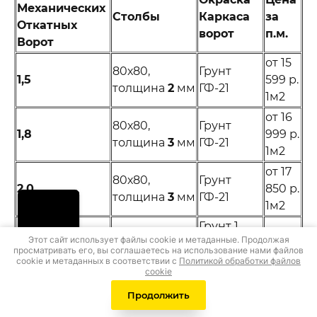
Механических
Столбы
Каркаса
за
Откатных
ворот
п.м.
Ворот
от 15
80х80,
Грунт
1,5
599 р.
толщина
2
мм
ГФ-21
1м2
от 16
80х80,
Грунт
1,8
999 р.
толщина
3
мм
ГФ-21
1м2
от 17
80х80,
Грунт
2,0
850 р.
толщина
3
мм
ГФ-21
1м2
Грунт 1
от 18
Этот сайт использует файлы cookie и метаданные. Продолжая
80х80,
слой,
просматривать его, вы соглашаетесь на использование нами файлов
2,2
599 р.
толщина
3
мм
эмаль - 2
cookie и метаданных в соответствии с
Политикой обработки файлов
1м2
cookie
слоя
Продолжить
Грунт 1
от 18
100х100,
слой,