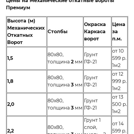
Цены на Механические откатные вороты
Премиум
Высота (м)
Окраска
Цена
Механических
Столбы
Каркаса
за
Откатных
ворот
п.м.
Ворот
от 10
80х80,
Грунт
1,5
599 р.
толщина
2
мм
ГФ-21
1м2
от 12
80х80,
Грунт
1,8
999 р.
толщина
3
мм
ГФ-21
1м2
от 13
80х80,
Грунт
2,0
500 р.
толщина
3
мм
ГФ-21
1м2
Грунт 1
от 14
80х80,
слой,
2,2
599 р.