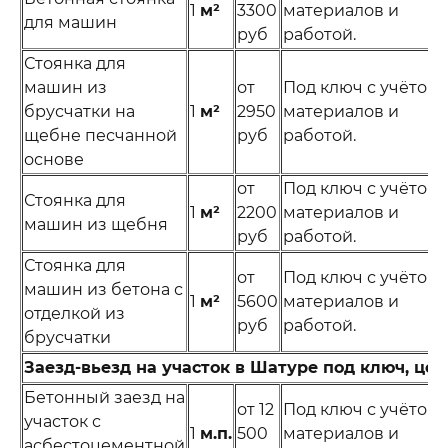
1
м²
3300
материалов и
для машин
руб
работой.
Стоянка для
машин из
от
Под ключ с учётом
брусчатки на
1
м²
2950
материалов и
щебне песчанной
руб
работой.
основе
от
Под ключ с учётом
Стоянка для
1
м²
2200
материалов и
машин из щебня
руб
работой.
Стоянка для
от
Под ключ с учётом
машин из бетона с
1
м²
5600
материалов и
отделкой из
руб
работой.
брусчатки
Заезд-вьезд на участок в Шатуре под ключ, цен
Бетонный заезд на
от 12
Под ключ с учётом
участок с
1
м.п.
500
материалов и
асбестоцементной