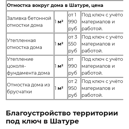
Отмостка вокруг дома в Шатуре, цена
от 1
Под ключ с учётом
Заливка бетонной
1
м²
990
материалов и
отмостки дома
руб
работой.
от 3
Под ключ с учётом
Утепленная
1
м²
550
материалов и
отмостка дома
руб
работой.
Утепление
от
Под ключ с учётом
цоколя-
1
м²
990
материалов и
фундамента дома
руб
работой.
от 2
Под ключ с учётом
Отмостка дома из
1
м²
950
материалов и
брусчатки
руб
работой.
Благоустройство территории
под ключ в Шатуре