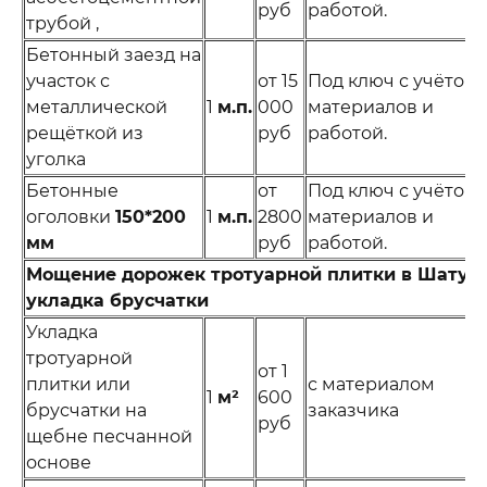
руб
работой.
трубой ,
Бетонный заезд на
участок с
от 15
Под ключ с учётом
металлической
1
м.п.
000
материалов и
рещёткой из
руб
работой.
уголка
Бетонные
от
Под ключ с учётом
оголовки
150*200
1
м.п.
2800
материалов и
мм
руб
работой.
Мощение дорожек тротуарной плитки в Шатуре
укладка брусчатки
Укладка
тротуарной
от 1
плитки или
с материалом
1
м²
600
брусчатки на
заказчика
руб
щебне песчанной
основе