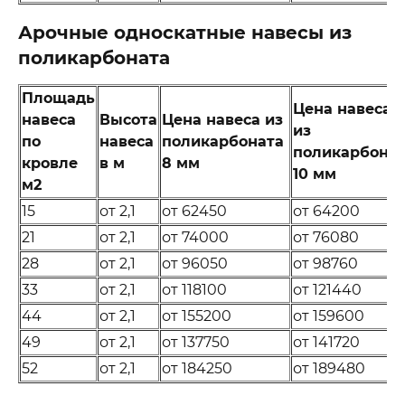
Арочные односкатные навесы из
поликарбоната
Площадь
Цена навеса
навеса
Высота
Цена навеса из
из
по
навеса
поликарбоната
поликарбона
кровле
в м
8 мм
10 мм
м2
15
от 2,1
от 62450
от 64200
21
от 2,1
от 74000
от 76080
28
от 2,1
от 96050
от 98760
33
от 2,1
от 118100
от 121440
44
от 2,1
от 155200
от 159600
49
от 2,1
от 137750
от 141720
52
от 2,1
от 184250
от 189480