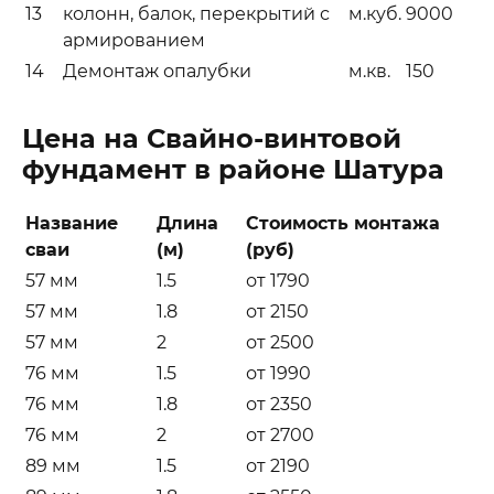
13
колонн, балок, перекрытий с
м.куб.
9000
армированием
14
Демонтаж опалубки
м.кв.
150
Цена на Свайно-винтовой
фундамент в районе Шатура
Название
Длина
Стоимость монтажа
сваи
(м)
(руб)
57 мм
1.5
от 1790
57 мм
1.8
от 2150
57 мм
2
от 2500
76 мм
1.5
от 1990
76 мм
1.8
от 2350
76 мм
2
от 2700
89 мм
1.5
от 2190