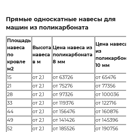
Прямые односкатные навесы для
машин из поликарбоната
Площадь
Цена навеса
навеса
Высота
Цена навеса из
из
по
навеса
поликарбоната
поликарбона
кровле
в м
8 мм
10 мм
м2
15
от 2,1
от 63726
от 65476
21
от 2,1
от 75276
от 77356
28
от 2,1
от 97326
от 100036
33
от 2,1
от 119376
от 122716
44
от 2,1
от 156476
от 160876
49
от 2,1
от 141426
от 145396
52
от 2,1
от 185526
от 190756