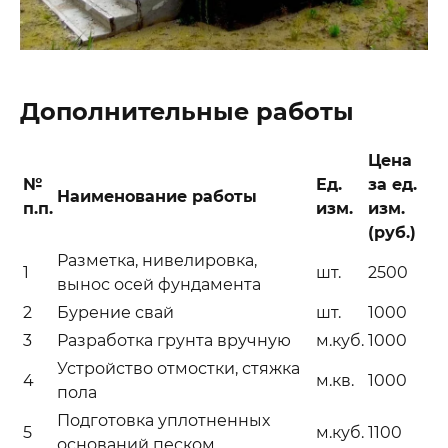
Дополнительные работы
Цена
№
Ед.
за ед.
Наименование работы
п.п.
изм.
изм.
(руб.)
Разметка, нивелировка,
1
шт.
2500
вынос осей фундамента
2
Бурение свай
шт.
1000
3
Разработка грунта вручную
м.куб.
1000
Устройство отмостки, стяжка
4
м.кв.
1000
пола
Подготовка уплотненных
5
м.куб.
1100
оснований песком