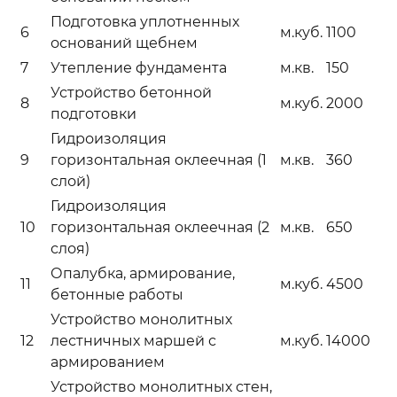
Подготовка уплотненных
6
м.куб.
1100
оснований щебнем
7
Утепление фундамента
м.кв.
150
Устройство бетонной
8
м.куб.
2000
подготовки
Гидроизоляция
9
горизонтальная оклеечная (1
м.кв.
360
слой)
Гидроизоляция
10
горизонтальная оклеечная (2
м.кв.
650
слоя)
Опалубка, армирование,
11
м.куб.
4500
бетонные работы
Устройство монолитных
12
лестничных маршей с
м.куб.
14000
армированием
Устройство монолитных стен,