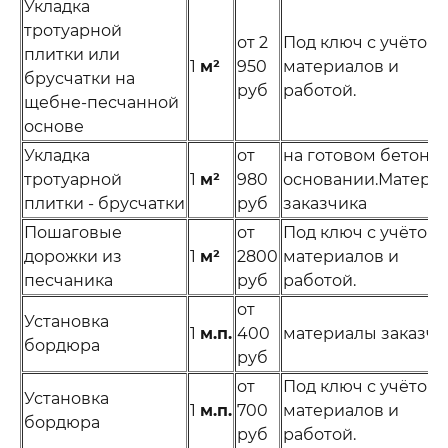
Укладка
тротуарной
от 2
Под ключ с учётом
плитки или
1
м²
950
материалов и
брусчатки на
руб
работой.
щебне-песчанной
основе
Укладка
от
на готовом бетонн
тротуарной
1
м²
980
основании.Матери
плитки - брусчатки
руб
заказчика
Пошаговые
от
Под ключ с учётом
дорожки из
1
м²
2800
материалов и
песчаника
руб
работой.
от
Установка
1
м.п.
400
материалы заказчи
бордюра
руб
от
Под ключ с учётом
Установка
1
м.п.
700
материалов и
бордюра
руб
работой.