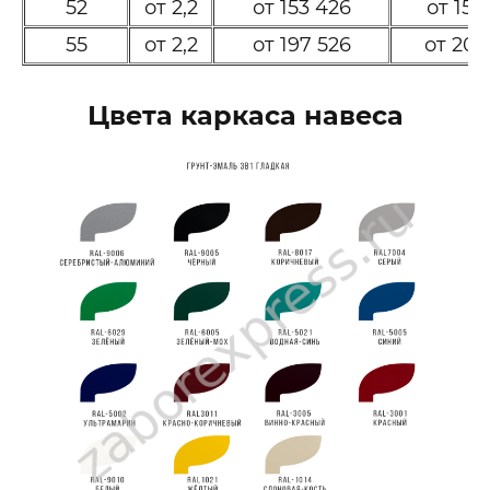
52
от 2,2
от 153 426
от 157
55
от 2,2
от 197 526
от 202
Цвета каркаса навеса