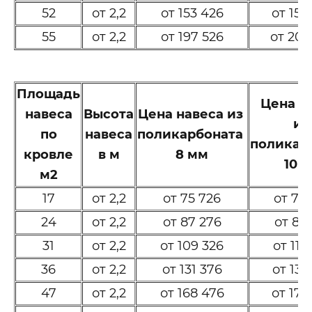
52
от 2,2
от 153 426
от 157
55
от 2,2
от 197 526
от 202
Площадь
Цена н
навеса
Высота
Цена навеса из
и
по
навеса
поликарбоната
поликар
кровле
в м
8 мм
10 
м2
17
от 2,2
от 75 726
от 77
24
от 2,2
от 87 276
от 89
31
от 2,2
от 109 326
от 112
36
от 2,2
от 131 376
от 134
47
от 2,2
от 168 476
от 172