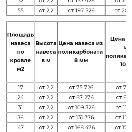
52
от 2,2
от 153 426
от 157
55
от 2,2
от 197 526
от 202
Площадь
Цена н
навеса
Высота
Цена навеса из
и
по
навеса
поликарбоната
поликар
кровле
в м
8 мм
10 
м2
17
от 2,2
от 75 726
от 77
24
от 2,2
от 87 276
от 89
31
от 2,2
от 109 326
от 112
36
от 2,2
от 131 376
от 134
47
от 2,2
от 168 476
от 172