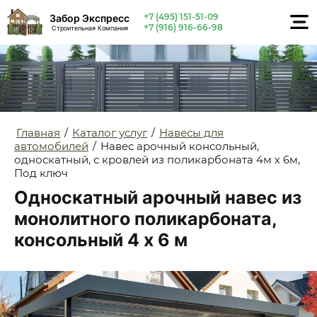
+7 (495) 151-51-09
Забор Экспресс
+7 (916) 916-66-98
Строительная Компания
Главная
/
Каталог услуг
/
Навесы для
автомобилей
/
Навес арочный консольный,
односкатный, с кровлей из поликарбоната 4м х 6м,
Под ключ
Односкатный арочный навес из
монолитного поликарбоната,
консольный 4 х 6 м