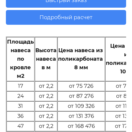
Быстрый заказ
Подробный расчет
Площадь
Цена н
навеса
Высота
Цена навеса из
и
по
навеса
поликарбоната
поликар
кровле
в м
8 мм
10 
м2
17
от 2,2
от 75 726
от 77
24
от 2,2
от 87 276
от 89
31
от 2,2
от 109 326
от 112
36
от 2,2
от 131 376
от 134
47
от 2,2
от 168 476
от 172