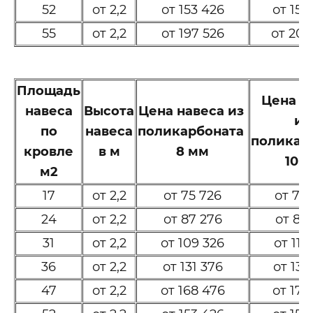
52
от 2,2
от 153 426
от 157
55
от 2,2
от 197 526
от 202
Площадь
Цена н
навеса
Высота
Цена навеса из
и
по
навеса
поликарбоната
поликар
кровле
в м
8 мм
10 
м2
17
от 2,2
от 75 726
от 77
24
от 2,2
от 87 276
от 89
31
от 2,2
от 109 326
от 112
36
от 2,2
от 131 376
от 134
47
от 2,2
от 168 476
от 172